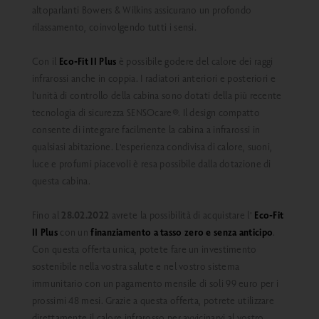
altoparlanti Bowers & Wilkins assicurano un profondo
rilassamento, coinvolgendo tutti i sensi.
Con il
Eco-Fit II Plus
è possibile godere del calore dei raggi
infrarossi anche in coppia. I radiatori anteriori e posteriori e
l'unità di controllo della cabina sono dotati della più recente
tecnologia di sicurezza SENSOcare®. Il design compatto
consente di integrare facilmente la cabina a infrarossi in
qualsiasi abitazione. L'esperienza condivisa di calore, suoni,
luce e profumi piacevoli è resa possibile dalla dotazione di
questa cabina.
Fino al
28.02.2022
avrete la possibilità di acquistare l'
Eco-Fit
II Plus
con un
finanziamento a tasso zero
e senza anticipo
.
Con questa offerta unica, potete fare un investimento
sostenibile nella vostra salute e nel vostro sistema
immunitario con un pagamento mensile di soli 99 euro per i
prossimi 48 mesi. Grazie a questa offerta, potrete utilizzare
direttamente il calore infrarosso per avvicinarvi al vostro