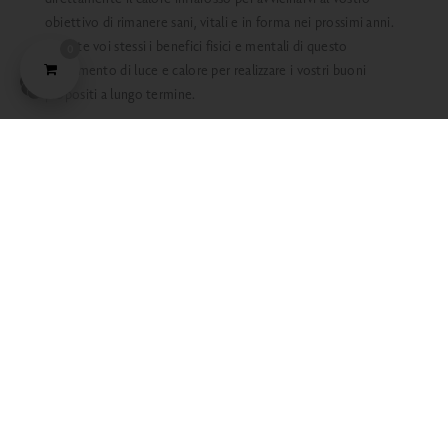
obiettivo di rimanere sani, vitali e in forma nei prossimi anni.
Provate voi stessi i benefici fisici e mentali di questo
0
trattamento di luce e calore per realizzare i vostri buoni
propositi a lungo termine.
ECO-FIT II PLUS - ALL'OFFERTA
ERGO BILANCIAMENTO I RELAX -
ALL'OFFERTA
7 FEBBRAIO 2022