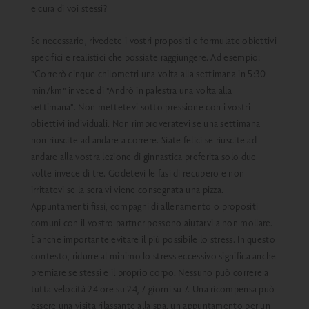
e cura di voi stessi?
Se necessario, rivedete i vostri propositi e formulate obiettivi
specifici e realistici che possiate raggiungere. Ad esempio:
"Correrò cinque chilometri una volta alla settimana in 5:30
min/km" invece di "Andrò in palestra una volta alla
settimana". Non mettetevi sotto pressione con i vostri
obiettivi individuali. Non rimproveratevi se una settimana
non riuscite ad andare a correre. Siate felici se riuscite ad
andare alla vostra lezione di ginnastica preferita solo due
volte invece di tre. Godetevi le fasi di recupero e non
irritatevi se la sera vi viene consegnata una pizza.
Appuntamenti fissi, compagni di allenamento o propositi
comuni con il vostro partner possono aiutarvi a non mollare.
È anche importante evitare il più possibile lo stress. In questo
contesto, ridurre al minimo lo stress eccessivo significa anche
premiare se stessi e il proprio corpo. Nessuno può correre a
tutta velocità 24 ore su 24, 7 giorni su 7. Una ricompensa può
essere una visita rilassante alla spa, un appuntamento per un