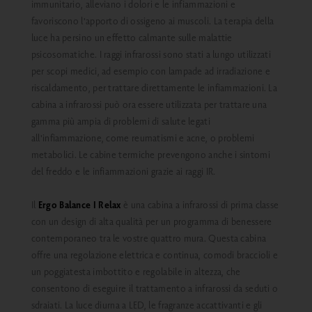
immunitario, alleviano i dolori e le infiammazioni e
favoriscono l'apporto di ossigeno ai muscoli. La terapia della
luce ha persino un effetto calmante sulle malattie
psicosomatiche. I raggi infrarossi sono stati a lungo utilizzati
per scopi medici, ad esempio con lampade ad irradiazione e
riscaldamento, per trattare direttamente le infiammazioni. La
cabina a infrarossi può ora essere utilizzata per trattare una
gamma più ampia di problemi di salute legati
all'infiammazione, come reumatismi e acne, o problemi
metabolici. Le cabine termiche prevengono anche i sintomi
del freddo e le infiammazioni grazie ai raggi IR.
Il
Ergo Balance I Relax
è una cabina a infrarossi di prima classe
con un design di alta qualità per un programma di benessere
contemporaneo tra le vostre quattro mura. Questa cabina
offre una regolazione elettrica e continua, comodi braccioli e
un poggiatesta imbottito e regolabile in altezza, che
consentono di eseguire il trattamento a infrarossi da seduti o
sdraiati. La luce diurna a LED, le fragranze accattivanti e gli