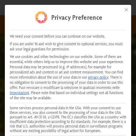
Vai
al
This but
Privacy Preference
contenuto
kundenservice@physiotherm.com
|
+43 5223 54777
We need your consent before you can continue on our website.
If you are under 16 and wish to give consent to optional services, you must
ask your legal guardians for permission.
We use cookies and other technologies on our website. Some of them are
essential, while others help us to improve this website and your experience.
Personal data may be processed (e.g. IP addresses), for example for
personalized ads and content or ad and content measurement.
You can find
more information about the use of your data in our
privacy policy
.
There is
no obligation to consent to the processing of your data in order to use this
offer.
Puoi revocare o modificare la selezione in qualsiasi momento nelle
Impostazioni
.
Please note that based on individual settings not all functions
of the site may be available.
Some services process personal data in the USA. With your consent to use
these services, you also consent to the processing of your data in the USA
pursuant to Art. 49 (1) lit. a GDPR. The ECJ classifies the USA as a country with
insufficient data protection according to EU standards. For example, there is a
risk that U.S. authorities will process personal data in surveillance programs
without any existing possibility of legal action for Europeans.