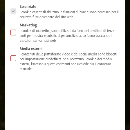
The following is a list of service groups for which consent can be given. The
Essenziale
I cookie essenziali abilitano le funzioni di base e sono necessari per il
corretto funzionamento del sito web.
Marketing
I cookie di marketing sono utilizzati da fornitori o editori di terze
parti per mostrare pubblicità personalizzata. Lo fanno tracciando i
visitatori sui vari siti web.
Media esterni
I contenuti delle piattaforme video e dei social media sono bloccati
per impostazione predefinita. Se si accettano i cookie dei media
esterni, l'accesso a questi contenuti non richiede più il consenso
manuale.