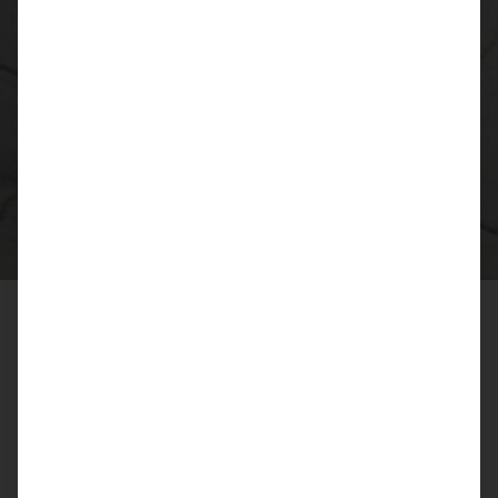
ACCESSORI PER CABINE E APPLICAZIONI A INFRAROSSI -
PHYSIOTHERM
Componenti aggiuntivi perfetti
Per un'applicazione di calore confortevole a casa, in viaggio o in ufficio, i
nostri prodotti a infrarossi e di riscaldamento offrono molte opzioni di
applicazione. Con i nostri accessori, è possibile personalizzare
l'applicazione a infrarossi in base alle proprie esigenze.