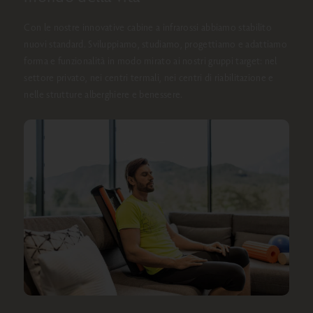
Con le nostre innovative cabine a infrarossi abbiamo stabilito
nuovi standard. Sviluppiamo, studiamo, progettiamo e adattiamo
forma e funzionalità in modo mirato ai nostri gruppi target: nel
settore privato, nei centri termali, nei centri di riabilitazione e
nelle strutture alberghiere e benessere.