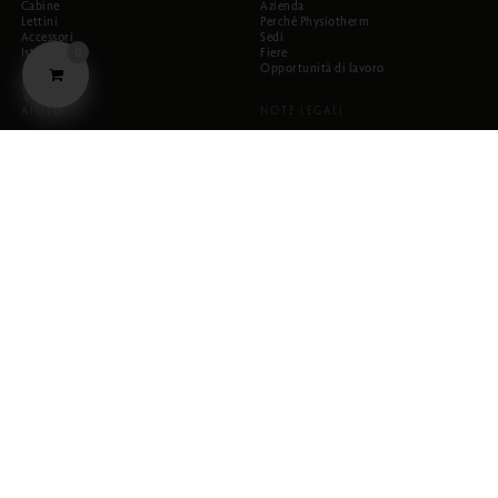
Cabine
Azienda
Lettini
Perché Physiotherm
Accessori
Sedi
Istruzioni
Fiere
0
Opportunità di lavoro
AIUTO
NOTE LEGALI
Domande frequenti
Protezione dei dati
Contatti
Condizioni generali di contratto
Newsletter
Note legali
LINGUE
Tedesco
Inglese
Italiano
Francese
SOCIAL NETWORK
Instagram
Facebook