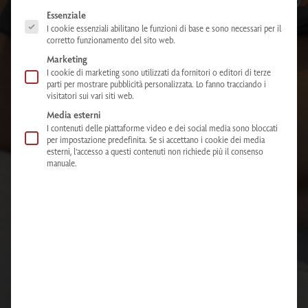
The following is a list of service groups for which consent can be given. The
Essenziale
I cookie essenziali abilitano le funzioni di base e sono necessari per il
corretto funzionamento del sito web.
Marketing
I cookie di marketing sono utilizzati da fornitori o editori di terze
parti per mostrare pubblicità personalizzata. Lo fanno tracciando i
visitatori sui vari siti web.
Media esterni
I contenuti delle piattaforme video e dei social media sono bloccati
per impostazione predefinita. Se si accettano i cookie dei media
esterni, l'accesso a questi contenuti non richiede più il consenso
manuale.