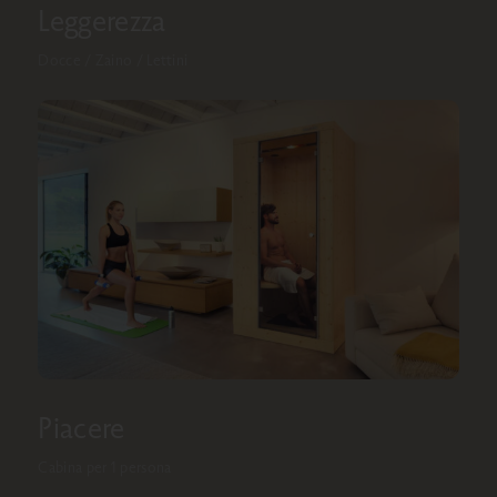
Leggerezza
Docce / Zaino / Lettini
Piacere
Cabina per 1 persona