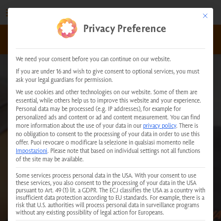
Vai
al
This but
Privacy Preference
contenuto
kundenservice@physiotherm.com
|
+43 5223 54777
We need your consent before you can continue on our website.
If you are under 16 and wish to give consent to optional services, you must
ask your legal guardians for permission.
We use cookies and other technologies on our website. Some of them are
essential, while others help us to improve this website and your experience.
Personal data may be processed (e.g. IP addresses), for example for
personalized ads and content or ad and content measurement.
You can find
more information about the use of your data in our
privacy policy
.
There is
no obligation to consent to the processing of your data in order to use this
offer.
Puoi revocare o modificare la selezione in qualsiasi momento nelle
Impostazioni
.
Please note that based on individual settings not all functions
of the site may be available.
Some services process personal data in the USA. With your consent to use
these services, you also consent to the processing of your data in the USA
pursuant to Art. 49 (1) lit. a GDPR. The ECJ classifies the USA as a country with
insufficient data protection according to EU standards. For example, there is a
risk that U.S. authorities will process personal data in surveillance programs
without any existing possibility of legal action for Europeans.