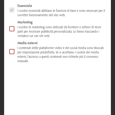
NOME
The following is a list of service groups for which consent can be given. The
Essenziale
I cookie essenziali abilitano le funzioni di base e sono necessari per il
corretto funzionamento del sito web.
Marketing
I cookie di marketing sono utilizzati da fornitori o editori di terze
COGNOME
parti per mostrare pubblicità personalizzata. Lo fanno tracciando i
visitatori sui vari siti web.
Media esterni
I contenuti delle piattaforme video e dei social media sono bloccati
per impostazione predefinita. Se si accettano i cookie dei media
esterni, l'accesso a questi contenuti non richiede più il consenso
E-MAIL
manuale.
ISCRIVITI ALLA NEWSLETTER