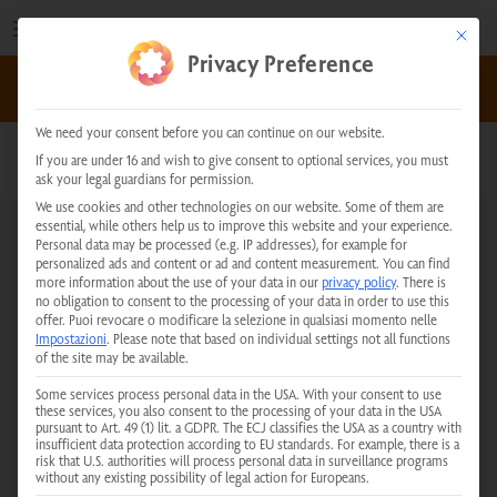
Vai
al
This but
Privacy Preference
contenuto
kundenservice@physiotherm.com
|
+43 5223 54777
We need your consent before you can continue on our website.
If you are under 16 and wish to give consent to optional services, you must
ask your legal guardians for permission.
We use cookies and other technologies on our website. Some of them are
essential, while others help us to improve this website and your experience.
Personal data may be processed (e.g. IP addresses), for example for
Registrazione alla newsletter
personalized ads and content or ad and content measurement.
You can find
more information about the use of your data in our
privacy policy
.
There is
no obligation to consent to the processing of your data in order to use this
Non perdetevi mai più le novità e le promozioni e iscrivetevi
subito alla newsletter di Physiotherm!
offer.
Puoi revocare o modificare la selezione in qualsiasi momento nelle
Impostazioni
.
Please note that based on individual settings not all functions
of the site may be available.
SALUTO
Some services process personal data in the USA. With your consent to use
these services, you also consent to the processing of your data in the USA
pursuant to Art. 49 (1) lit. a GDPR. The ECJ classifies the USA as a country with
insufficient data protection according to EU standards. For example, there is a
risk that U.S. authorities will process personal data in surveillance programs
without any existing possibility of legal action for Europeans.