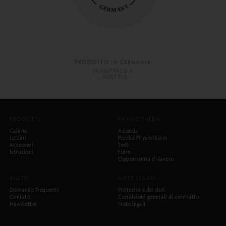
PRODOTTO IN GERMANIA
SVILUPPATO A
, AUSTRIA
PRODOTTI
PHYSIOTHERM
Cabine
Azienda
Lettini
Perché Physiotherm
Accessori
Sedi
Istruzioni
Fiere
Opportunità di lavoro
AIUTO
NOTE LEGALI
Domande frequenti
Protezione dei dati
Contatti
Condizioni generali di contratto
Newsletter
Note legali