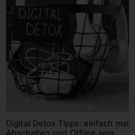
Offline
sein
Digital Detox Tipps: einfach mal
Abschalten und Offline sein