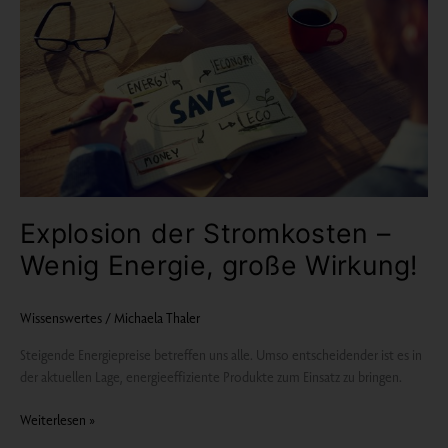
–
Wenig
Energie,
große
Wirkung!
Explosion der Stromkosten –
Wenig Energie, große Wirkung!
Wissenswertes
/
Michaela Thaler
Steigende Energiepreise betreffen uns alle. Umso entscheidender ist es in
der aktuellen Lage, energieeffiziente Produkte zum Einsatz zu bringen.
Weiterlesen »