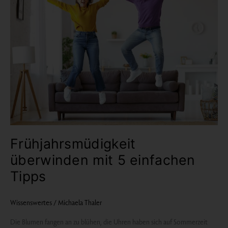
5
einfachen
Tipps
Frühjahrsmüdigkeit
überwinden mit 5 einfachen
Tipps
Wissenswertes
/
Michaela Thaler
Die Blumen fangen an zu blühen, die Uhren haben sich auf Sommerzeit