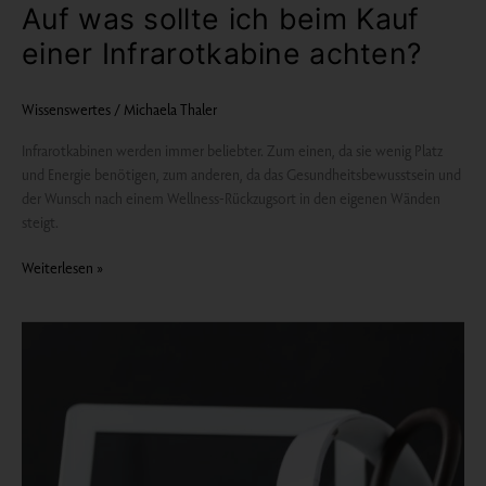
Auf was sollte ich beim Kauf
einer Infrarotkabine achten?
Wissenswertes
/
Michaela Thaler
Infrarotkabinen werden immer beliebter. Zum einen, da sie wenig Platz
und Energie benötigen, zum anderen, da das Gesundheitsbewusstsein und
der Wunsch nach einem Wellness-Rückzugsort in den eigenen Wänden
steigt.
Weiterlesen »
Digital
Detox
Tipps:
einfach
mal
Abschalten
und