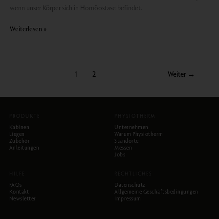
wenn unser Körper sich in Homöostase befindet.
Weiterlesen »
1
2
Weiter
→
PRODUKTE
PHYSIOTHERM
Kabinen
Unternehmen
Liegen
Warum Physiotherm
Zubehör
Standorte
Anleitungen
Messen
Jobs
HILFE
RECHTLICHES
FAQs
Datenschutz
Kontakt
Allgemeine Geschäftsbedingungen
Newsletter
Impressum