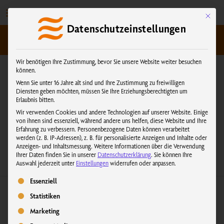
Zum
Inhalt
Mit dies
Datenschutzeinstellungen
springen
kundenservice@physiotherm.com
|
+43 5223 54777
Wir benötigen Ihre Zustimmung, bevor Sie unsere Website weiter besuchen
können.
Wenn Sie unter 16 Jahre alt sind und Ihre Zustimmung zu freiwilligen
Diensten geben möchten, müssen Sie Ihre Erziehungsberechtigten um
Autorenname: Michaela
Erlaubnis bitten.
Thaler
Wir verwenden Cookies und andere Technologien auf unserer Website. Einige
von ihnen sind essenziell, während andere uns helfen, diese Website und Ihre
Erfahrung zu verbessern.
Personenbezogene Daten können verarbeitet
werden (z. B. IP-Adressen), z. B. für personalisierte Anzeigen und Inhalte oder
Anzeigen- und Inhaltsmessung.
Weitere Informationen über die Verwendung
Ihrer Daten finden Sie in unserer
Datenschutzerklärung
.
Sie können Ihre
Auswahl jederzeit unter
Einstellungen
widerrufen oder anpassen.
Es folgt eine Liste der Service-Gruppen, für die eine Einwilligung erteilt we
Essenziell
Warum
sind
Statistiken
Infrarot-
Marketing
Wärmeanwendungen