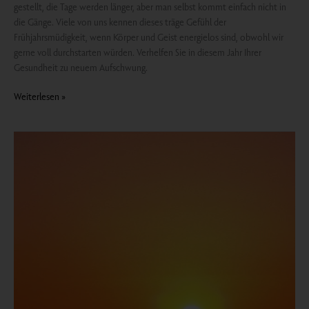
gestellt, die Tage werden länger, aber man selbst kommt einfach nicht in
die Gänge. Viele von uns kennen dieses träge Gefühl der
Frühjahrsmüdigkeit, wenn Körper und Geist energielos sind, obwohl wir
gerne voll durchstarten würden. Verhelfen Sie in diesem Jahr Ihrer
Gesundheit zu neuem Aufschwung.
Weiterlesen »
Relaxed
–
Wie
man
gute
Vorsätze
langfristig
umsetzen
kann