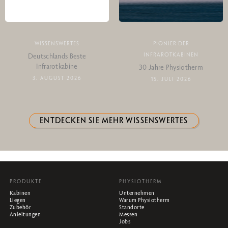
WISSENSWERTES
PIONIER DER
INFRAROTKABINEN
Deutschlands Beste
Infrarotkabine
30 Jahre Physiotherm
3. AUGUST 2026
15. JULI 2026
ENTDECKEN SIE MEHR WISSENSWERTES
PRODUKTE
PHYSIOTHERM
Kabinen
Unternehmen
Liegen
Warum Physiotherm
Zubehör
Standorte
Anleitungen
Messen
Jobs