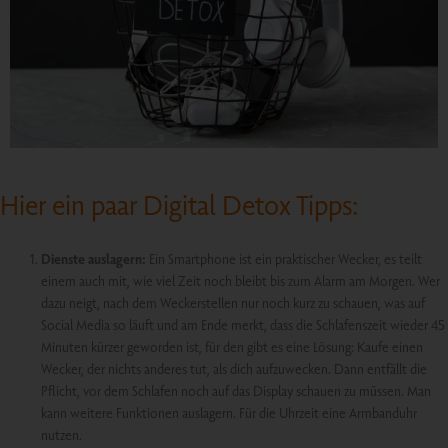
Hier ein paar Digital Detox Tipps:
Dienste auslagern:
Ein Smartphone ist ein praktischer Wecker, es teilt
einem auch mit, wie viel Zeit noch bleibt bis zum Alarm am Morgen. Wer
dazu neigt, nach dem Weckerstellen nur noch kurz zu schauen, was auf
Social Media so läuft und am Ende merkt, dass die Schlafenszeit wieder 45
Minuten kürzer geworden ist, für den gibt es eine Lösung: Kaufe einen
Wecker, der nichts anderes tut, als dich aufzuwecken. Dann entfällt die
Pflicht, vor dem Schlafen noch auf das Display schauen zu müssen. Man
kann weitere Funktionen auslagern. Für die Uhrzeit eine Armbanduhr
nutzen.