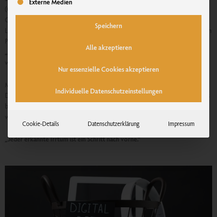
Externe Medien
(04.01.2021 Quelle Internet)
Ganz ehrlich: Was würde ein Sterbender dazu sagen? Welch vergeudete Zeit!
Speichern
Lässt sich die Menschheit gerade das reale Leben stehlen? Ist sie schutzlos den
Programmierern ausgeliefert im Kampf um jede Sekunde und jeden Klick?
Alle akzeptieren
„Digital Detox“
– digitale Entgiftung – heißt die Gegenbewegung. Viele
wollen den Rückwärtsgang einlegen, wieder analog sein, wenigstens häufiger.
Nur essenzielle Cookies akzeptieren
Mit Menschen reden, die Umgebung sinnlich wahrnehmen. Es gibt Digital-
Individuelle Datenschutzeinstellungen
Detox-Urlaubsangebote, also Ferien ohne Smartphone – doch danach geht’s
bei vielen weiter wie zuvor. Wer den digitalen Gebrauch im Alltag reduzieren
will, der muss ein größeres Problem angehen: Gewohnheiten ändern!
Cookie-Details
Datenschutzerklärung
Impressum
„Jeder erkannte Irrtum ist ein Schritt nach vorne.“