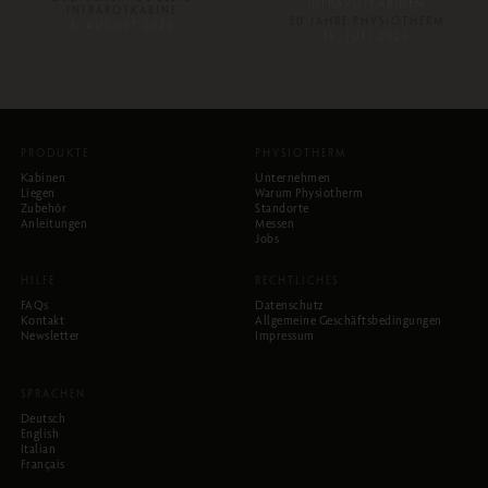
INFRAROTKABINEN
INFRAROTKABINE
30 JAHRE PHYSIOTHERM
3. AUGUST 2026
15. JULI 2026
PRODUKTE
PHYSIOTHERM
Kabinen
Unternehmen
Liegen
Warum Physiotherm
Zubehör
Standorte
Anleitungen
Messen
Jobs
HILFE
RECHTLICHES
FAQs
Datenschutz
Kontakt
Allgemeine Geschäftsbedingungen
Newsletter
Impressum
SPRACHEN
Deutsch
English
Italian
Français