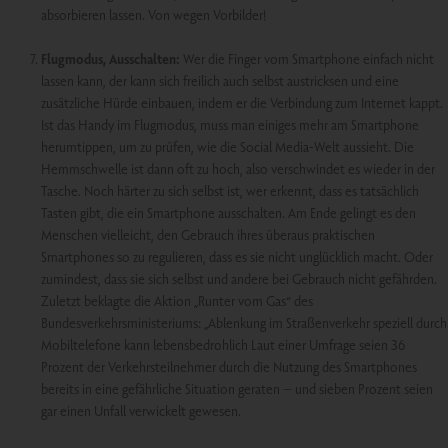
absorbieren lassen. Von wegen Vorbilder!
Flugmodus, Ausschalten:
Wer die Finger vom Smartphone einfach nicht
lassen kann, der kann sich freilich auch selbst austricksen und eine
zusätzliche Hürde einbauen, indem er die Verbindung zum Internet kappt.
Ist das Handy im Flugmodus, muss man einiges mehr am Smartphone
herumtippen, um zu prüfen, wie die Social Media-Welt aussieht. Die
Hemmschwelle ist dann oft zu hoch, also verschwindet es wieder in der
Tasche. Noch härter zu sich selbst ist, wer erkennt, dass es tatsächlich
Tasten gibt, die ein Smartphone ausschalten. Am Ende gelingt es den
Menschen vielleicht, den Gebrauch ihres überaus praktischen
Smartphones so zu regulieren, dass es sie nicht unglücklich macht. Oder
zumindest, dass sie sich selbst und andere bei Gebrauch nicht gefährden.
Zuletzt beklagte die Aktion „Runter vom Gas“ des
Bundesverkehrsministeriums: „Ablenkung im Straßenverkehr speziell durch
Mobiltelefone kann lebensbedrohlich Laut einer Umfrage seien 36
Prozent der Verkehrsteilnehmer durch die Nutzung des Smartphones
bereits in eine gefährliche Situation geraten – und sieben Prozent seien
gar einen Unfall verwickelt gewesen.