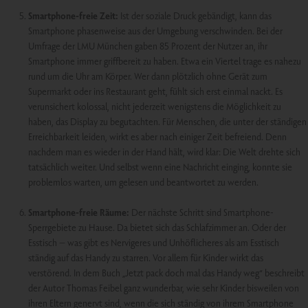
Smartphone-freie Zeit:
Ist der soziale Druck gebändigt, kann das
Smartphone phasenweise aus der Umgebung verschwinden. Bei der
Umfrage der LMU München gaben 85 Prozent der Nutzer an, ihr
Smartphone immer griffbereit zu haben. Etwa ein Viertel trage es nahezu
rund um die Uhr am Körper. Wer dann plötzlich ohne Gerät zum
Supermarkt oder ins Restaurant geht, fühlt sich erst einmal nackt. Es
verunsichert kolossal, nicht jederzeit wenigstens die Möglichkeit zu
haben, das Display zu begutachten. Für Menschen, die unter der ständigen
Erreichbarkeit leiden, wirkt es aber nach einiger Zeit befreiend. Denn
nachdem man es wieder in der Hand hält, wird klar: Die Welt drehte sich
tatsächlich weiter. Und selbst wenn eine Nachricht einging, konnte sie
problemlos warten, um gelesen und beantwortet zu werden.
Smartphone-freie Räume:
Der nächste Schritt sind Smartphone-
Sperrgebiete zu Hause. Da bietet sich das Schlafzimmer an. Oder der
Esstisch – was gibt es Nervigeres und Unhöflicheres als am Esstisch
ständig auf das Handy zu starren. Vor allem für Kinder wirkt das
verstörend. In dem Buch „Jetzt pack doch mal das Handy weg“ beschreibt
der Autor Thomas Feibel ganz wunderbar, wie sehr Kinder bisweilen von
ihren Eltern genervt sind, wenn die sich ständig von ihrem Smartphone