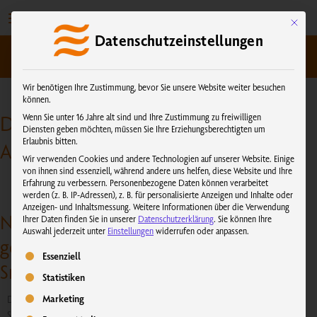
Zum
Inhalt
Mit dies
Datenschutzeinstellungen
springen
kundenservice@physiotherm.com
|
+43 5223 54777
Wir benötigen Ihre Zustimmung, bevor Sie unsere Website weiter besuchen
können.
WISSENSWERTES
Digital Detox Tipps: einfach mal
Wenn Sie unter 16 Jahre alt sind und Ihre Zustimmung zu freiwilligen
Diensten geben möchten, müssen Sie Ihre Erziehungsberechtigten um
Erlaubnis bitten.
Abschalten und Offline sein
Wir verwenden Cookies und andere Technologien auf unserer Website. Einige
von ihnen sind essenziell, während andere uns helfen, diese Website und Ihre
Erfahrung zu verbessern.
Personenbezogene Daten können verarbeitet
werden (z. B. IP-Adressen), z. B. für personalisierte Anzeigen und Inhalte oder
Anzeigen- und Inhaltsmessung.
Weitere Informationen über die Verwendung
Nimm deinen körperlichen Akkustand
Ihrer Daten finden Sie in unserer
Datenschutzerklärung
.
Sie können Ihre
Auswahl jederzeit unter
Einstellungen
widerrufen oder anpassen.
genauso wichtig, wie den deines
Es folgt eine Liste der Service-Gruppen, für die eine Einwilligung erteilt we
Essenziell
Smartphones!
Statistiken
Marketing
Die Welt dreht sich auch ohne Smartphone weiter! Menschen verbringen im
Schnitt neun Jahre ihres Lebens damit, auf ihr Smartphone zu starren.