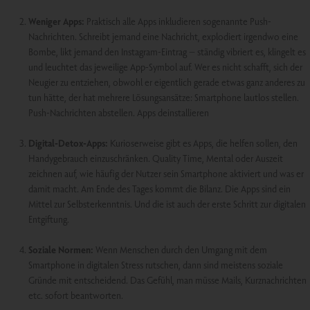
Weniger Apps:
Praktisch alle Apps inkludieren sogenannte Push-
Nachrichten. Schreibt jemand eine Nachricht, explodiert irgendwo eine
Bombe, likt jemand den Instagram-Eintrag – ständig vibriert es, klingelt es
und leuchtet das jeweilige App-Symbol auf. Wer es nicht schafft, sich der
Neugier zu entziehen, obwohl er eigentlich gerade etwas ganz anderes zu
tun hätte, der hat mehrere Lösungsansätze: Smartphone lautlos stellen.
Push-Nachrichten abstellen. Apps deinstallieren
Digital-Detox-Apps:
Kurioserweise gibt es Apps, die helfen sollen, den
Handygebrauch einzuschränken. Quality Time, Mental oder Auszeit
zeichnen auf, wie häufig der Nutzer sein Smartphone aktiviert und was er
damit macht. Am Ende des Tages kommt die Bilanz. Die Apps sind ein
Mittel zur Selbsterkenntnis. Und die ist auch der erste Schritt zur digitalen
Entgiftung.
Soziale Normen:
Wenn Menschen durch den Umgang mit dem
Smartphone in digitalen Stress rutschen, dann sind meistens soziale
Gründe mit entscheidend. Das Gefühl, man müsse Mails, Kurznachrichten
etc. sofort beantworten.