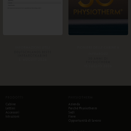
INFORMAZIONI UTILI
PIONIERE DELLE CABINE A
DEUTSCHLANDS BESTE
INFRAROSSI
INFRAROTKABINE
30 ANNI DI
3. AUGUST 2026
PHYSIOTHERM
15 LUGLIO 2026
PRODOTTI
PHYSIOTHERM
Cabine
Azienda
Lettini
Perché Physiotherm
Accessori
Sedi
Istruzioni
Fiere
Opportunità di lavoro