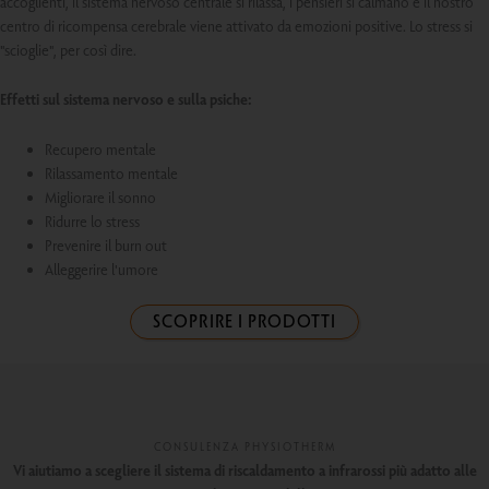
accoglienti, il sistema nervoso centrale si rilassa, i pensieri si calmano e il nostro
centro di ricompensa cerebrale viene attivato da emozioni positive. Lo stress si
"scioglie", per così dire.
Effetti sul sistema nervoso e sulla psiche:
Recupero mentale
Rilassamento mentale
Migliorare il sonno
Ridurre lo stress
Prevenire il burn out
Alleggerire l'umore
SCOPRIRE I PRODOTTI
CONSULENZA PHYSIOTHERM
Vi aiutiamo a scegliere il sistema di riscaldamento a infrarossi più adatto alle