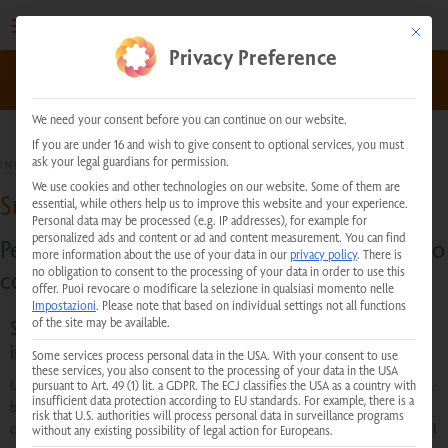
Vai
al
This but
Privacy Preference
contenuto
kundenservice@physiotherm.com
|
+43 5223 54777
We need your consent before you can continue on our website.
If you are under 16 and wish to give consent to optional services, you must
ask your legal guardians for permission.
INFORMAZIONI UTILI
We use cookies and other technologies on our website. Some of them are
Sull'effetto delle cabine a infrarossi:
essential, while others help us to improve this website and your experience.
Personal data may be processed (e.g. IP addresses), for example for
personalized ads and content or ad and content measurement.
You can find
Perché i trattamenti termici a infrarossi fanno
more information about the use of your data in our
privacy policy
.
There is
no obligation to consent to the processing of your data in order to use this
così bene alla salute?
offer.
Puoi revocare o modificare la selezione in qualsiasi momento nelle
Impostazioni
.
Please note that based on individual settings not all functions
of the site may be available.
Stimolare il metabolismo - rafforzare il sistema
immunitario - sostenere la psiche
Some services process personal data in the USA. With your consent to use
these services, you also consent to the processing of your data in the USA
Una visita regolare alla cabina a infrarossi è un modo meraviglioso per fare del
pursuant to Art. 49 (1) lit. a GDPR. The ECJ classifies the USA as a country with
insufficient data protection according to EU standards. For example, there is a
bene a se stessi e migliorare la propria salute. I raggi infrarossi trasmettono il
risk that U.S. authorities will process personal data in surveillance programs
calore alla pelle senza contatto e raggiungono l'interno del corpo attraverso il
without any existing possibility of legal action for Europeans.