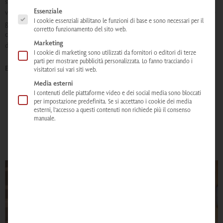
sistema linfatico e i vasi sanguigni. La conseguente sudorazione (dall'interno
The following is a list of service groups for which consent can be given. The
Essenziale
verso l'esterno), favorevole alla circolazione, è quindi possibile a partire da 30
I cookie essenziali abilitano le funzioni di base e sono necessari per il
gradi Celsius. La piacevole temperatura bassa è delicata per il sistema
corretto funzionamento del sito web.
cardiovascolare e può, tra l'altro, contribuire in modo significativo al sollievo
Marketing
dal dolore, al rilassamento muscolare e al benessere mentale.
I cookie di marketing sono utilizzati da fornitori o editori di terze
parti per mostrare pubblicità personalizzata. Lo fanno tracciando i
Effetti e impatto sull'organismo:
visitatori sui vari siti web.
Media esterni
Sollievo dal dolore
I contenuti delle piattaforme video e dei social media sono bloccati
per impostazione predefinita. Se si accettano i cookie dei media
Rafforzare il sistema immunitario
esterni, l'accesso a questi contenuti non richiede più il consenso
Prevenire le infezioni
manuale.
Accelerare il metabolismo
Stimolare la combustione dei grassi