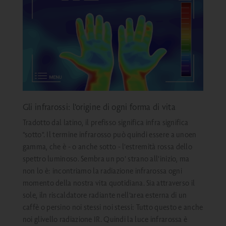
Gli infrarossi: l'origine di ogni forma di vita
Tradotto dal latino, il prefisso significa
infra
significa
"sotto". Il termine infrarosso può quindi essere
a
uno
en
gamma, che è
-
o
anche
sotto
-
l'estremità rossa dello
spettro luminoso. Sembra un po' strano all'inizio, ma
non lo è: incontriamo la radiazione infrarossa ogni
momento della nostra vita quotidiana. Sia attraverso il
sole,
il
n
riscaldatore radiante nell'area esterna di un
caffè o
persino
noi stessi
noi stessi: Tutto questo
e anche
noi
g
livello
radiazione IR. Quindi la luce infrarossa è