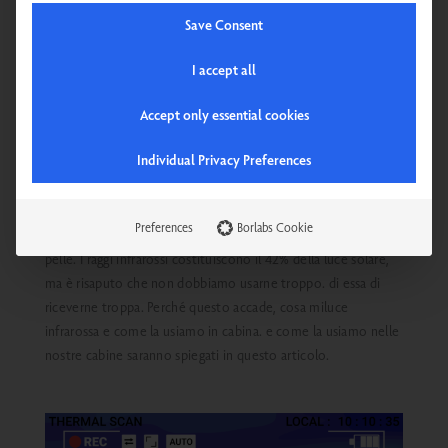
tecnologie di punta quando si parla di calore e salute. Perché
Save Consent
la luce rossa fa bene: il suo calore garantisce alla pelle la
circolazione sanguigna di cui il corpo ha bisogno, accelera i
I accept all
processi di guarigione e rilassa l'intero organismo.
l'intero
organismo
.
Accept only essential cookies
Individual Privacy Preferences
Conosciamo tutti quest'ultimo da
accogliente
S
domenica a
piedi
passeggiata o
un gelato spontaneo
gelato
quando il
tempo è bello.
Il
Il sole è naturalmente dotato di luce a
Preferences
Borlabs Cookie
infrarossi, che
che
che crea la sensazione di calore sulla nostra
pelle.
I raggi infrarossi costituiscono il 42% della luce solare,
ma è risaputo che non dobbiamo usarne troppo.
di essa
di
riceverne troppa. Perché questo accade, cosa mi
luce
infrarossa
e come la usiamo in cabina.
e come la usiamo nelle
nostre cabine saranno spiegati in questo articolo.