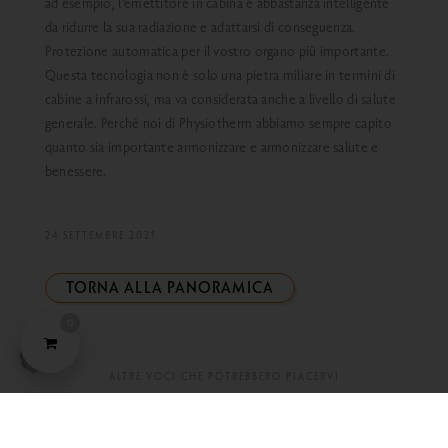
ad esempio, l'emettitore in cabina è abbastanza intelligente
da ridurre la sua radiazione e adattarsi di conseguenza.
Protezione automatica per il vostro organo più importante.
Questa tecnologia non è solo una pietra miliare in termini di
cabine a infrarossi, ma va considerata anche a livello di salute
generale. Perché noi di Physiotherm abbiamo sempre capito
quanto sia importante armonizzare e armonizzare salute e
benessere.
24 SETTEMBRE 2021
TORNA ALLA PANORAMICA
0
ALTRE VOCI CHE POTREBBERO PIACERVI