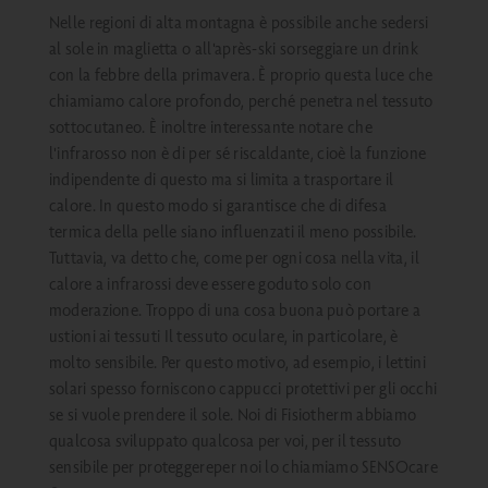
Nelle regioni di alta montagna è possibile
anche
sedersi
al sole in maglietta
o
all'après-ski
sorseggiare un drink
con la febbre della primavera
. È proprio questa luce che
chiamiamo calore profondo, perché penetra nel tessuto
sottocutaneo. È inoltre interessante notare che
l'infrarosso non è di per sé riscaldante, cioè
la
funzione
indipendente
di questo
ma si limita a trasportare il
calore. In questo modo si garantisce che
di difesa
termica della pelle siano influenzati il meno possibile.
Tuttavia, va detto che, come per ogni cosa nella vita, il
calore a infrarossi deve essere goduto solo con
moderazione. Troppo di una cosa buona può
portare a
ustioni ai tessuti
Il tessuto oculare, in particolare, è
molto sensibile. Per questo motivo, ad esempio, i lettini
solari spesso forniscono cappucci protettivi per gli occhi
se si vuole prendere il sole.
Noi di
Fisio
therm
abbiamo
qualcosa
sviluppato qualcosa per voi
,
per
il tessuto
sensibile
per proteggere
per noi lo chiamiamo
SENSOcare