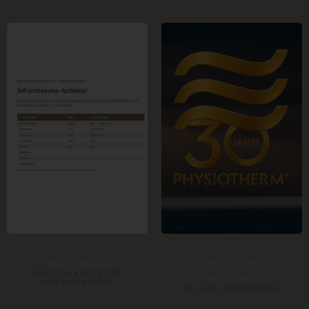
WISSENSWERTES
PIONIER DER
DEUTSCHLANDS BESTE
INFRAROTKABINEN
INFRAROTKABINE
30 JAHRE PHYSIOTHERM
3. AUGUST 2026
15. JULI 2026