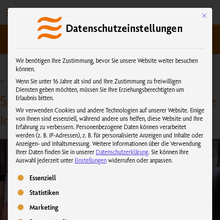
Zum
Inhalt
Mit dies
Datenschutzeinstellungen
springen
kundenservice@physiotherm.com
|
+43 5223 54777
Wir benötigen Ihre Zustimmung, bevor Sie unsere Website weiter besuchen
können.
Wenn Sie unter 16 Jahre alt sind und Ihre Zustimmung zu freiwilligen
WISSENSWERTES
Diensten geben möchten, müssen Sie Ihre Erziehungsberechtigten um
5 Gründe, warum Sie regelmäßig in die
Erlaubnis bitten.
Wir verwenden Cookies und andere Technologien auf unserer Website. Einige
Infrarotkabine gehen sollten
von ihnen sind essenziell, während andere uns helfen, diese Website und Ihre
Erfahrung zu verbessern.
Personenbezogene Daten können verarbeitet
werden (z. B. IP-Adressen), z. B. für personalisierte Anzeigen und Inhalte oder
Anzeigen- und Inhaltsmessung.
Weitere Informationen über die Verwendung
Ihrer Daten finden Sie in unserer
Datenschutzerklärung
.
Sie können Ihre
Auswahl jederzeit unter
Einstellungen
widerrufen oder anpassen.
Es folgt eine Liste der Service-Gruppen, für die eine Einwilligung erteilt we
Essenziell
Statistiken
Marketing