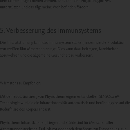
dem Körper ausgeschieden werden. Dies kann den Entgiftungsprozess
unterstützen und das allgemeine Wohlbefinden fördern.
5. Verbesserung des Immunsystems
Die Infrarotstrahlung kann das Immunsystem stärken, indem sie die Produktion
von weißen Blutkörperchen anregt. Dies kann dazu beitragen, Krankheiten
abzuwehren und die allgemeine Gesundheit zu verbessern.
Wärmstens zu Empfehlen!
Mit der revolutionären, von Physiotherm eigens entwickelten SENSOcare®
Technologie wird die die Infrarotintensität automatisch und berührungslos auf die
Bedürfnisse des Körpers anpasst.
Physiotherm Infrarotkabinen, Liegen und Stühle sind für Menschen aller
Altersgruppen geeignet. Egal, ob vor oder nach dem Sport, zur Entspannung, zur