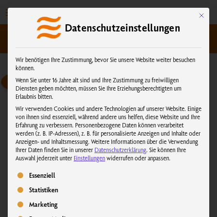
Zum
Inhalt
Mit dies
Datenschutzeinstellungen
springen
kundenservice@physiotherm.com
|
+43 5223 54777
Wir benötigen Ihre Zustimmung, bevor Sie unsere Website weiter besuchen
können.
Wenn Sie unter 16 Jahre alt sind und Ihre Zustimmung zu freiwilligen
Diensten geben möchten, müssen Sie Ihre Erziehungsberechtigten um
Erlaubnis bitten.
Wir verwenden Cookies und andere Technologien auf unserer Website. Einige
von ihnen sind essenziell, während andere uns helfen, diese Website und Ihre
Erfahrung zu verbessern.
Personenbezogene Daten können verarbeitet
werden (z. B. IP-Adressen), z. B. für personalisierte Anzeigen und Inhalte oder
Anzeigen- und Inhaltsmessung.
Weitere Informationen über die Verwendung
Ihrer Daten finden Sie in unserer
Datenschutzerklärung
.
Sie können Ihre
Auswahl jederzeit unter
Einstellungen
widerrufen oder anpassen.
Es folgt eine Liste der Service-Gruppen, für die eine Einwilligung erteilt we
Essenziell
Statistiken
Marketing