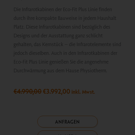
Die Infrarotkabinen der Eco-Fit Plus Linie finden
durch ihre kompakte Bauweise in jedem Haushalt
Platz. Diese Infrarotkabinen sind bezüglich des
Designs und der Ausstattung ganz schlicht
gehalten, das Kernstück – die Infrarotelemente sind
jedoch dieselben. Auch in den Infrarotkabinen der
Eco-Fit Plus Linie genießen Sie die angenehme
Durchwärmung aus dem Hause Physiotherm.
Ursprünglicher
Aktueller
€
4.990,00
€
3.992,00
inkl. Mwst.
Preis
Preis
war:
ist:
€4.990,00
€3.992,00.
ANFRAGEN