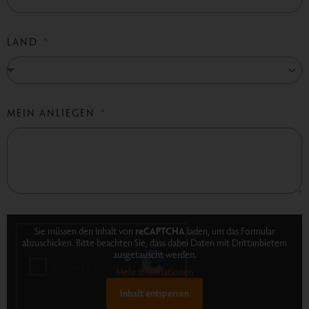
LAND
MEIN ANLIEGEN
Sie müssen den Inhalt von
reCAPTCHA
laden, um das Formular
abzuschicken. Bitte beachten Sie, dass dabei Daten mit Drittanbietern
ausgetauscht werden.
Mehr Informationen
Inhalt entsperren