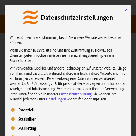
Zum
Inhalt
Mit dies
Datenschutzeinstellungen
springen
kundenservice@physiotherm.com
|
+43 5223 54777
Wir benötigen Ihre Zustimmung, bevor Sie unsere Website weiter besuchen
können.
Wenn Sie unter 16 Jahre alt sind und Ihre Zustimmung zu freiwilligen
Diensten geben möchten, müssen Sie Ihre Erziehungsberechtigten um
Erlaubnis bitten.
Wir verwenden Cookies und andere Technologien auf unserer Website. Einige
von ihnen sind essenziell, während andere uns helfen, diese Website und Ihre
Erfahrung zu verbessern.
Personenbezogene Daten können verarbeitet
werden (z. B. IP-Adressen), z. B. für personalisierte Anzeigen und Inhalte oder
Anzeigen- und Inhaltsmessung.
Weitere Informationen über die Verwendung
Ihrer Daten finden Sie in unserer
Datenschutzerklärung
.
Sie können Ihre
Auswahl jederzeit unter
Einstellungen
widerrufen oder anpassen.
Es folgt eine Liste der Service-Gruppen, für die eine Einwilligung erteilt we
Essenziell
Statistiken
Marketing