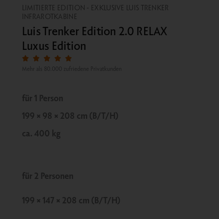
LIMITIERTE EDITION - EXKLUSIVE LUIS TRENKER
INFRAROTKABINE
Luis Trenker Edition 2.0 RELAX
Luxus Edition
Bewertet





Mehr als 80.000 zufriedene Privatkunden
mit
5
von
für 1 Person
5
199 × 98 × 208 cm (B/T/H)
ca. 400 kg
für 2 Personen
199 × 147 × 208 cm (B/T/H)