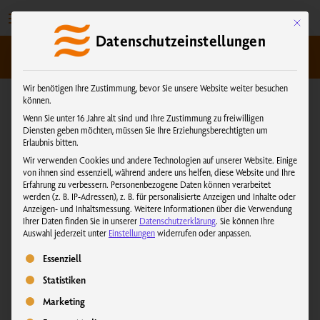
Zum
Inhalt
Mit dies
Datenschutzeinstellungen
springen
kundenservice@physiotherm.com
|
+43 5223 54777
Wir benötigen Ihre Zustimmung, bevor Sie unsere Website weiter besuchen
können.
Wenn Sie unter 16 Jahre alt sind und Ihre Zustimmung zu freiwilligen
Schreinerei Martin
Diensten geben möchten, müssen Sie Ihre Erziehungsberechtigten um
Erlaubnis bitten.
Bücherl
Wir verwenden Cookies und andere Technologien auf unserer Website. Einige
von ihnen sind essenziell, während andere uns helfen, diese Website und Ihre
Erfahrung zu verbessern.
Personenbezogene Daten können verarbeitet
werden (z. B. IP-Adressen), z. B. für personalisierte Anzeigen und Inhalte oder
Anzeigen- und Inhaltsmessung.
Weitere Informationen über die Verwendung
Ihrer Daten finden Sie in unserer
Datenschutzerklärung
.
Sie können Ihre
Auswahl jederzeit unter
Einstellungen
widerrufen oder anpassen.
Sie sehen gerade einen Platzhalterinhalt von
Google Maps
. Um auf
Es folgt eine Liste der Service-Gruppen, für die eine Einwilligung erteilt we
Essenziell
den eigentlichen Inhalt zuzugreifen, klicken Sie auf die Schaltfläche
unten. Bitte beachten Sie, dass dabei Daten an Drittanbieter
Statistiken
weitergegeben werden.
Marketing
Mehr Informationen