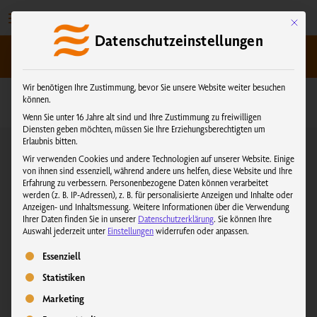
Zum
Inhalt
Mit dies
Datenschutzeinstellungen
springen
kundenservice@physiotherm.com
|
+43 5223 54777
Wir benötigen Ihre Zustimmung, bevor Sie unsere Website weiter besuchen
können.
Wenn Sie unter 16 Jahre alt sind und Ihre Zustimmung zu freiwilligen
Diensten geben möchten, müssen Sie Ihre Erziehungsberechtigten um
Erlaubnis bitten.
Wir verwenden Cookies und andere Technologien auf unserer Website. Einige
Anmeldung bestätigen
von ihnen sind essenziell, während andere uns helfen, diese Website und Ihre
Erfahrung zu verbessern.
Personenbezogene Daten können verarbeitet
werden (z. B. IP-Adressen), z. B. für personalisierte Anzeigen und Inhalte oder
Anzeigen- und Inhaltsmessung.
Weitere Informationen über die Verwendung
Vielen Dank für Ihre Anmeldung zum Physiotherm Newsletter!
Ihrer Daten finden Sie in unserer
Datenschutzerklärung
.
Sie können Ihre
Auswahl jederzeit unter
Einstellungen
widerrufen oder anpassen.
Bitte bestätigen Sie Ihre Anmeldung jetzt in der E-Mail, die wir
Ihnen soeben zugesandt haben.
Es folgt eine Liste der Service-Gruppen, für die eine Einwilligung erteilt we
Essenziell
Statistiken
Marketing