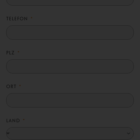
TELEFON
PLZ
ORT
LAND