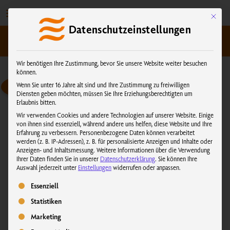
Zum
Inhalt
Mit dies
Datenschutzeinstellungen
springen
kundenservice@physiotherm.com
|
+43 5223 54777
Wir benötigen Ihre Zustimmung, bevor Sie unsere Website weiter besuchen
können.
Wenn Sie unter 16 Jahre alt sind und Ihre Zustimmung zu freiwilligen
Diensten geben möchten, müssen Sie Ihre Erziehungsberechtigten um
Erlaubnis bitten.
Wir verwenden Cookies und andere Technologien auf unserer Website. Einige
von ihnen sind essenziell, während andere uns helfen, diese Website und Ihre
Erfahrung zu verbessern.
Personenbezogene Daten können verarbeitet
werden (z. B. IP-Adressen), z. B. für personalisierte Anzeigen und Inhalte oder
Anzeigen- und Inhaltsmessung.
Weitere Informationen über die Verwendung
Ihrer Daten finden Sie in unserer
Datenschutzerklärung
.
Sie können Ihre
Auswahl jederzeit unter
Einstellungen
widerrufen oder anpassen.
Es folgt eine Liste der Service-Gruppen, für die eine Einwilligung erteilt we
Essenziell
Statistiken
Marketing