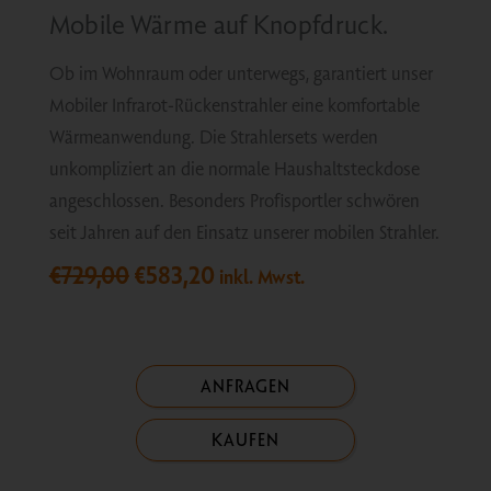
Mobile Wärme auf Knopfdruck.
Ob im Wohnraum oder unterwegs, garantiert unser
Mobiler Infrarot-Rückenstrahler eine komfortable
Wärmeanwendung. Die Strahlersets werden
unkompliziert an die normale Haushaltsteckdose
angeschlossen. Besonders Profisportler schwören
seit Jahren auf den Einsatz unserer mobilen Strahler.
Ursprünglicher
Aktueller
€
729,00
€
583,20
inkl. Mwst.
Preis
Preis
war:
ist:
€729,00
€583,20.
ANFRAGEN
KAUFEN