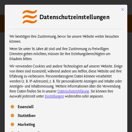
Zum
Inhalt
Mit dies
Datenschutzeinstellungen
springen
kundenservice@physiotherm.com
|
+43 5223 54777
Wir benötigen Ihre Zustimmung, bevor Sie unsere Website weiter besuchen
können.
Wenn Sie unter 16 Jahre alt sind und Ihre Zustimmung zu freiwilligen
Diensten geben möchten, müssen Sie Ihre Erziehungsberechtigten um
Erlaubnis bitten.
Wir verwenden Cookies und andere Technologien auf unserer Website. Einige
von ihnen sind essenziell, während andere uns helfen, diese Website und Ihre
Erfahrung zu verbessern.
Personenbezogene Daten können verarbeitet
werden (z. B. IP-Adressen), z. B. für personalisierte Anzeigen und Inhalte oder
Anzeigen- und Inhaltsmessung.
Weitere Informationen über die Verwendung
Ihrer Daten finden Sie in unserer
Datenschutzerklärung
.
Sie können Ihre
Auswahl jederzeit unter
Einstellungen
widerrufen oder anpassen.
Es folgt eine Liste der Service-Gruppen, für die eine Einwilligung erteilt we
Essenziell
Statistiken
Marketing