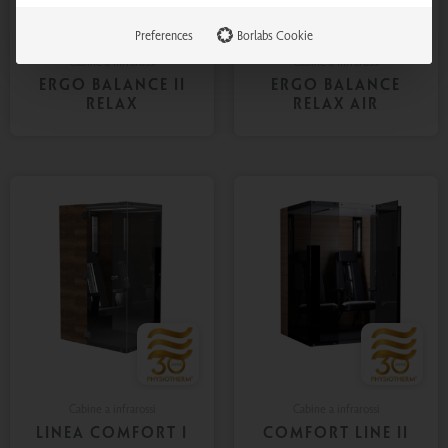
Preferences
Borlabs Cookie
Cabine a infrarossi
Cabine a infrarossi
ERGO BALANCE II
ERGO BALANCE
RELAX
RELAX AIR
Cabine a infrarossi
Cabine a infrarossi
LINEA COMFORT I
COMFORT LINE II