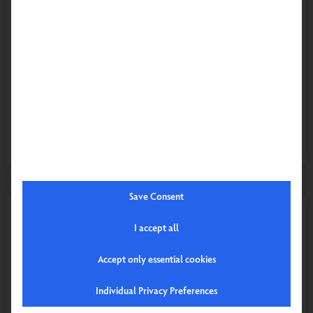
Cabine a infrarossi
Cabine a infrarossi
ERGO BALANCE I
EASY RELAX
RELAX
Save Consent
I accept all
Accept only essential cookies
Individual Privacy Preferences