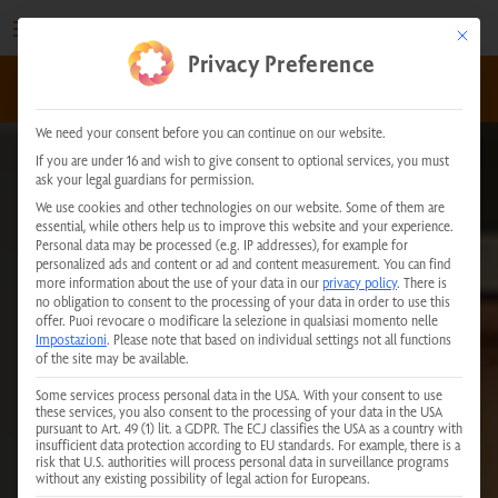
Vai
al
This but
Privacy Preference
contenuto
kundenservice@physiotherm.com
|
+43 5223 54777
We need your consent before you can continue on our website.
If you are under 16 and wish to give consent to optional services, you must
ask your legal guardians for permission.
We use cookies and other technologies on our website. Some of them are
essential, while others help us to improve this website and your experience.
Personal data may be processed (e.g. IP addresses), for example for
personalized ads and content or ad and content measurement.
You can find
more information about the use of your data in our
privacy policy
.
There is
no obligation to consent to the processing of your data in order to use this
offer.
Puoi revocare o modificare la selezione in qualsiasi momento nelle
Impostazioni
.
Please note that based on individual settings not all functions
of the site may be available.
Some services process personal data in the USA. With your consent to use
these services, you also consent to the processing of your data in the USA
pursuant to Art. 49 (1) lit. a GDPR. The ECJ classifies the USA as a country with
insufficient data protection according to EU standards. For example, there is a
risk that U.S. authorities will process personal data in surveillance programs
without any existing possibility of legal action for Europeans.