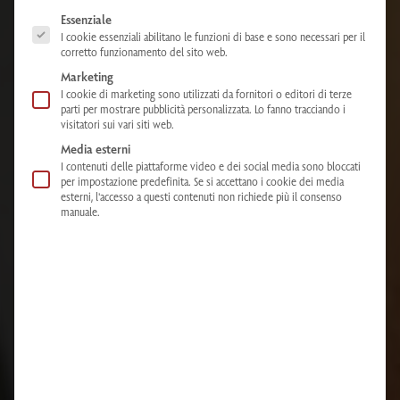
The following is a list of service groups for which consent can be given. The
Essenziale
I cookie essenziali abilitano le funzioni di base e sono necessari per il
corretto funzionamento del sito web.
Marketing
I cookie di marketing sono utilizzati da fornitori o editori di terze
parti per mostrare pubblicità personalizzata. Lo fanno tracciando i
visitatori sui vari siti web.
Media esterni
I contenuti delle piattaforme video e dei social media sono bloccati
per impostazione predefinita. Se si accettano i cookie dei media
esterni, l'accesso a questi contenuti non richiede più il consenso
manuale.