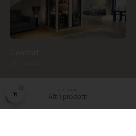
Comfort
Cabina per 2 persone
0
ACCESSORI
Altri prodotti
Deve avere
Per un'applicazione di calore confortevole a casa, in viaggio o in