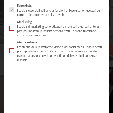
The following is a list of service groups for which consent can be given. The
Essenziale
I cookie essenziali abilitano le funzioni di base e sono necessari per il
corretto funzionamento del sito web.
Marketing
I cookie di marketing sono utilizzati da fornitori o editori di terze
parti per mostrare pubblicità personalizzata. Lo fanno tracciando i
visitatori sui vari siti web.
Media esterni
I contenuti delle piattaforme video e dei social media sono bloccati
per impostazione predefinita. Se si accettano i cookie dei media
esterni, l'accesso a questi contenuti non richiede più il consenso
manuale.