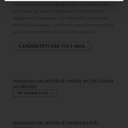
funzione proprio ai nostri gruppi target: nel settore privato,
nelle terme, nei centri di riabilitazione e nelle strutture
alberghiere e di benessere. Una volta scelto uno dei nostri
prodotti di alta qualità, vi renderete conto che non contiene
solo un calore perfetto, ma anche tanta passione.
CANDIDATEVI ORA VIA E-MAIL
Montatore con attività di vendita (m/f/d) Austria
occidentale
PER SAPERNE DI PIÙ
Montatore con attività di vendita (m/f/d)