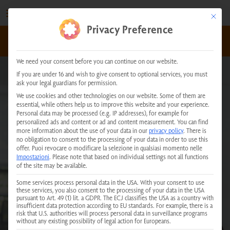
Vai
al
This but
Privacy Preference
contenuto
kundenservice@physiotherm.com
|
+43 5223 54777
We need your consent before you can continue on our website.
If you are under 16 and wish to give consent to optional services, you must
ask your legal guardians for permission.
We use cookies and other technologies on our website. Some of them are
essential, while others help us to improve this website and your experience.
Personal data may be processed (e.g. IP addresses), for example for
personalized ads and content or ad and content measurement.
You can find
more information about the use of your data in our
privacy policy
.
There is
no obligation to consent to the processing of your data in order to use this
offer.
Puoi revocare o modificare la selezione in qualsiasi momento nelle
Impostazioni
.
Please note that based on individual settings not all functions
of the site may be available.
Some services process personal data in the USA. With your consent to use
these services, you also consent to the processing of your data in the USA
pursuant to Art. 49 (1) lit. a GDPR. The ECJ classifies the USA as a country with
insufficient data protection according to EU standards. For example, there is a
risk that U.S. authorities will process personal data in surveillance programs
without any existing possibility of legal action for Europeans.