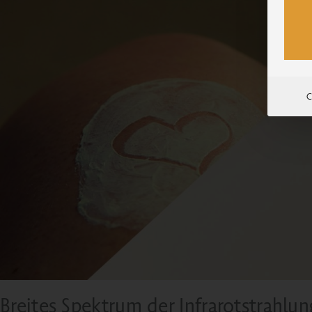
C
Breites Spektrum der Infrarotstrahlun