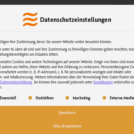
HOTELLERIE & 
SEN
0 Artikel
Datenschutzeinstellungen
kundenservice@physiotherm.com
|
+43 5223 54777
ötigen Ihre Zustimmung, bevor Sie unsere Website weiter besuchen können.
e unter 16 Jahre alt sind und Ihre Zustimmung zu freiwilligen Diensten geben möchten, mü
iehungsberechtigten um Erlaubnis bitten.
ngen gut für die Haut? – U
wenden Cookies und andere Technologien auf unserer Website. Einige von ihnen sind essenz
 andere uns helfen, diese Website und Ihre Erfahrung zu verbessern.
Personenbezogene Da
erarbeitet werden (z. B. IP-Adressen), z. B. für personalisierte Anzeigen und Inhalte oder
n- und Inhaltsmessung.
Weitere Informationen über die Verwendung Ihrer Daten finden Sie
Infrarotwärme
Datenschutzerklärung
.
Sie können Ihre Auswahl jederzeit unter
Einstellungen
widerrufen o
n.
gt eine Liste der Service-Gruppen, für die eine Einwilligung erteilt werden 
Essenziell
Statistiken
Marketing
Externe Medi
riffe Infrarotwärme und Infrarotlicht. Je nach Wellenlänge der Strahlung,
romagnetische Strahlung im Infrarotbereich des Lichtspektrums und wird z
Speichern
die durch Infrarotstrahlung erzeugt wird, bezieht. Diese Art von Wärme 
t nicht die Luft, sondern direkt die Objekte und Personen im Raum.
Alle akzeptieren