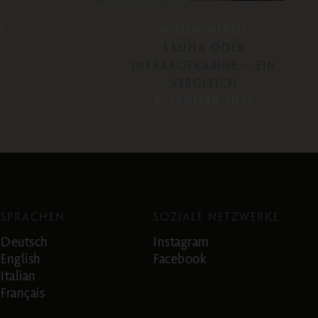
S
WISSENSWERTES
SAUNA ODER
INFRAROTKABINE – EIN
VERGLEICH
6. JANUAR 2026
SPRACHEN
SOZIALE NETZWERKE
Deutsch
Instagram
English
Facebook
Italian
Français