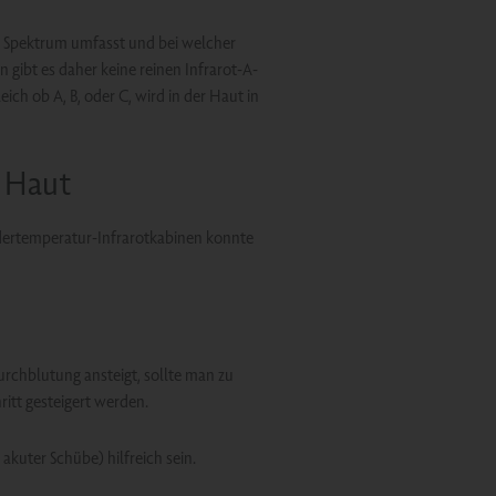
s Spektrum umfasst und bei welcher
gibt es daher keine reinen Infrarot-A-
ich ob A, B, oder C, wird in der Haut in
 Haut
dertemperatur-Infrarotkabinen konnte
chblutung ansteigt, sollte man zu
itt gesteigert werden.
kuter Schübe) hilfreich sein.