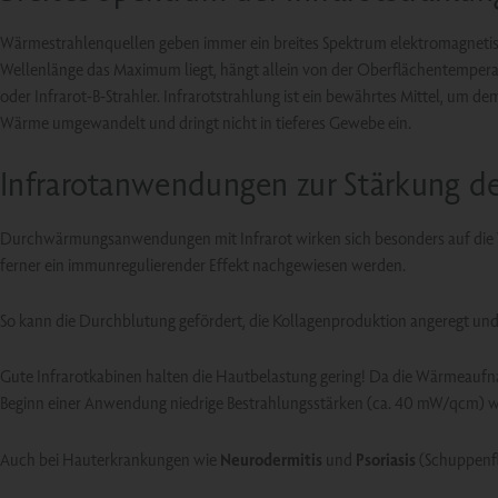
Wärmestrahlenquellen geben immer ein breites Spektrum elektromagnetisc
Wellenlänge das Maximum liegt, hängt allein von der Oberflächentemperatu
oder Infrarot-B-Strahler. Infrarotstrahlung ist ein bewährtes Mittel, um d
Wärme umgewandelt und dringt nicht in tieferes Gewebe ein.
Infrarotanwendungen zur Stärkung d
Durchwärmungsanwendungen mit Infrarot wirken sich besonders auf die V
ferner ein immunregulierender Effekt nachgewiesen werden.
So kann die Durchblutung gefördert, die Kollagenproduktion angeregt und 
Gute Infrarotkabinen halten die Hautbelastung gering! Da die Wärmeauf
Beginn einer Anwendung niedrige Bestrahlungsstärken (ca. 40 mW/qcm) wäh
Auch bei Hauterkrankungen wie
Neurodermitis
und
Psoriasis
(Schuppenf