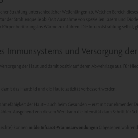
her Strahlung unterschiedlicher Wellenlängen ab. Welchen Bereich diese
r der Strahlenquelle ab. (Mit Ausnahme von speziellen Lasern und Dioden 
em Körper berührungslos Wärme zuzuführen. Die Infrarotstrahlung selbst, gle
es Immunsystems und Versorgung der
ersorgung der Haut und damit positiv auf deren Abwehrlage aus. Für Nie
damit das Hautbild und die Hautelastizität verbessert werden.
nahmefähigkeit der Haut– auch beim Gesunden – erst mit zunehmender Dur
len. Ausgehend von diesem Wert kann die Intensität dann Schritt für Schr
lechte) können
milde Infrarot-Wärmeanwendungen
(abgesehen während a