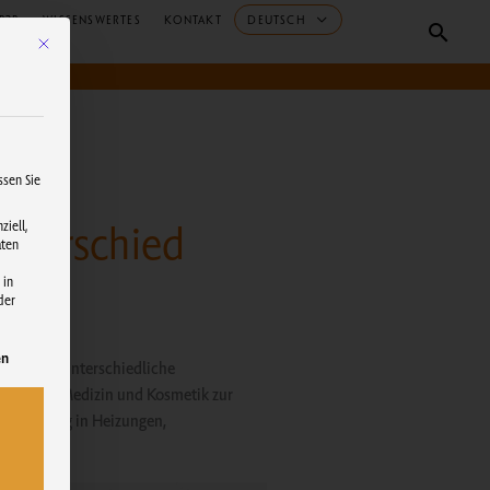
B2B
WISSENSWERTES
KONTAKT
DEUTSCH
Suche
Mit diesem Button wird der Dialog geschlossen. Seine Funktionalität ist identisch m
ssen Sie
nterschied
iell,
ten
 in
der
kann. Die erste Service-Gruppe ist essenziell und kann nicht abgewählt werde
en
 haben sie unterschiedliche
.B. in der Medizin und Kosmetik zur
wird häufig in Heizungen,