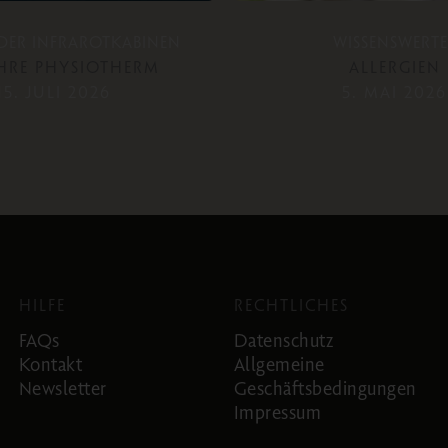
 DER INFRAROTKABINEN
WISSENSWERTE
AHRE PHYSIOTHERM
ALLERGIEN
15. JULI 2026
5. MAI 2026
HILFE
RECHTLICHES
FAQs
Datenschutz
Kontakt
Allgemeine
Newsletter
Geschäftsbedingungen
Impressum