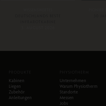
WISSENSWERTES
PIONIER
DEUTSCHLANDS BESTE
30 J
INFRAROTKABINE
3. AUGUST 2026
PRODUKTE
PHYSIOTHERM
Kabinen
Unternehmen
Liegen
Warum Physiotherm
Zubehör
Standorte
Anleitungen
Messen
Jobs