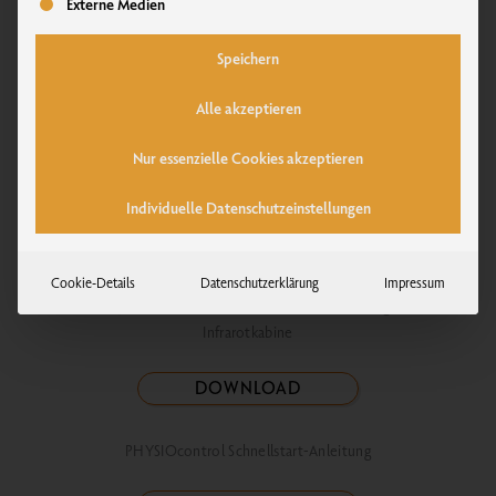
Externe Medien
Infrarotkabinen
Speichern
Bedienungsanleitung für Infrarotkabinen von Physiotherm.
Alle akzeptieren
DOWNLOAD
Nur essenzielle Cookies akzeptieren
Individuelle Datenschutzeinstellungen
PHYSIOcontrol
Cookie-Details
Datenschutzerklärung
Impressum
Das Physiotherm Bedienelement – d
ie Steuerung Ihrer
Infrarotkabine
DOWNLOAD
PHYSIOcontrol Schnellstart-Anleitung