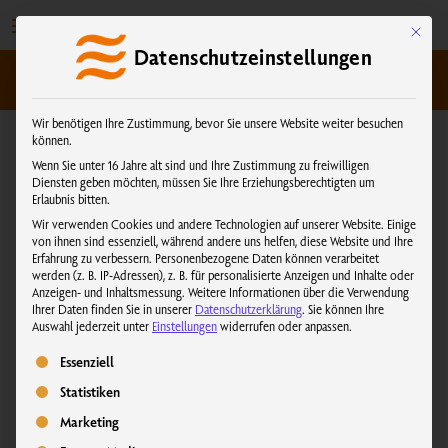
Zum
Inhalt
Mit dies
Datenschutzeinstellungen
springen
kundenservice@physiotherm.com
|
+43 5223 54777
Wir benötigen Ihre Zustimmung, bevor Sie unsere Website weiter besuchen
können.
ANLEITUNGEN · PHYSIOTHERM INFRAROTKABINEN
Wenn Sie unter 16 Jahre alt sind und Ihre Zustimmung zu freiwilligen
Anleitungen für Betrieb und Montage
Diensten geben möchten, müssen Sie Ihre Erziehungsberechtigten um
Erlaubnis bitten.
Anleitungen für Betrieb, Montage und Wartung zu unseren
Produkten finden Sie hier als Download bereitgestellt.
Wir verwenden Cookies und andere Technologien auf unserer Website. Einige
von ihnen sind essenziell, während andere uns helfen, diese Website und Ihre
Erfahrung zu verbessern.
Personenbezogene Daten können verarbeitet
werden (z. B. IP-Adressen), z. B. für personalisierte Anzeigen und Inhalte oder
Anzeigen- und Inhaltsmessung.
Weitere Informationen über die Verwendung
MyPhysiotherm App Update
Ihrer Daten finden Sie in unserer
Datenschutzerklärung
.
Sie können Ihre
Auswahl jederzeit unter
Einstellungen
widerrufen oder anpassen.
Informationen zur Standortfreigabe bei der Verwendung der
Es folgt eine Liste der Service-Gruppen, für die eine Einwilligung erteilt we
Essenziell
MyPhysiotherm App.
Statistiken
Marketing
DOWNLOAD